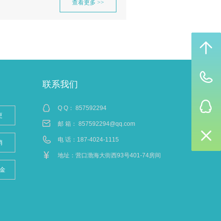
查看更多 >>
联系我们
Q Q：
857592294
更
邮 箱：
857592294@qq.com
电 话：187-4024-1115
销
地址：营口渤海大街西93号401-74房间
金