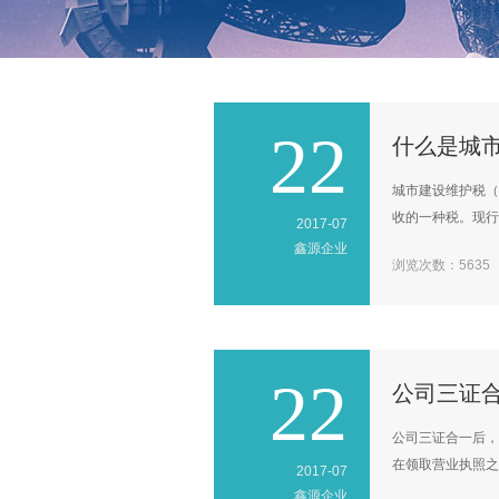
22
什么是城
城市建设维护税（
收的一种税。现行
2017-07
鑫源企业
浏览次数：5635
22
公司三证
公司三证合一后，
在领取营业执照之日
2017-07
鑫源企业