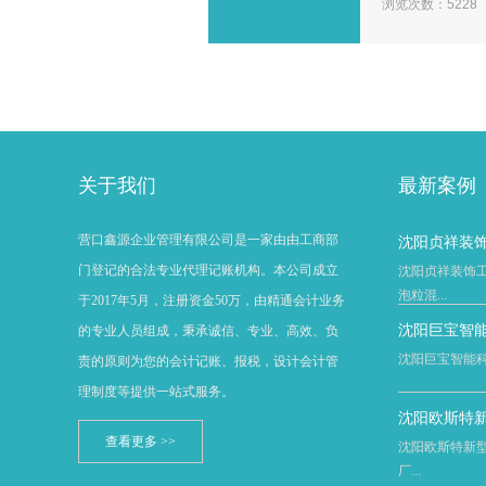
浏览次数：5228
关于我们
最新案例
营口鑫源企业管理有限公司是一家由由工商部
沈阳贞祥装
门登记的合法专业代理记账机构。本公司成立
沈阳贞祥装饰
泡粒混...
于2017年5月，注册资金50万，由精通会计业务
沈阳巨宝智
的专业人员组成，秉承诚信、专业、高效、负
沈阳巨宝智能科技有
责的原则为您的会计记账、报税，设计会计管
理制度等提供一站式服务。
沈阳欧斯特
查看更多 >>
沈阳欧斯特新型
厂...